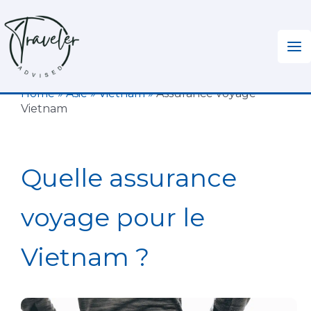
Aller
au
contenu
Home
»
Asie
»
Vietnam
»
Assurance voyage
Vietnam
Quelle assurance
voyage pour le
Vietnam ?