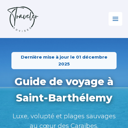
Aller
au
contenu
Home
»
Caraïbes
»
Saint-Barthélemy
Dernière mise à jour le 01 décembre
2025
Guide de voyage à
Saint-Barthélemy
Luxe, volupté et plages sauvages
au cœur des Caraïbes.