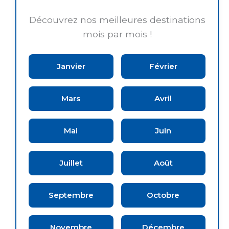
Découvrez nos meilleures destinations
mois par mois !
Janvier
Février
Mars
Avril
Mai
Juin
Juillet
Août
Septembre
Octobre
Novembre
Décembre