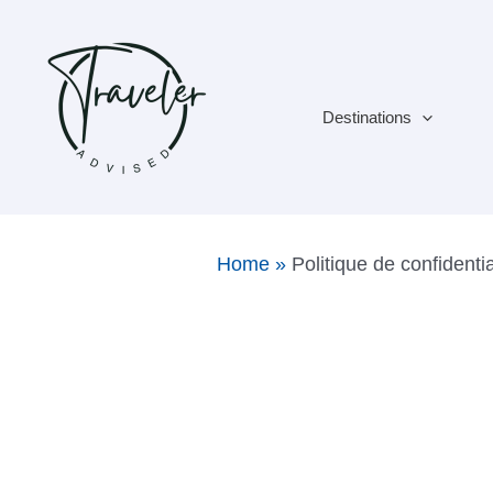
Aller
au
contenu
Destinations
Home
»
Politique de confidentia