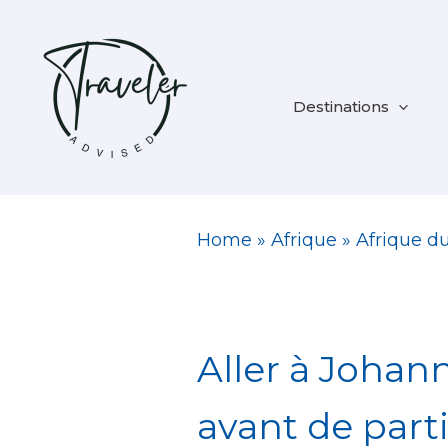
Aller
au
contenu
Destinations
Home
»
Afrique
»
Afrique d
Aller à Johann
avant de parti