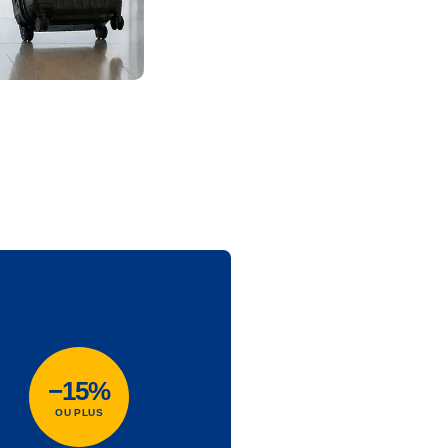
−15%
OU PLUS