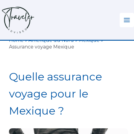
Aller
au
contenu
Home
»
Amérique du Nord
»
Mexique
»
Assurance voyage Mexique
Quelle assurance
voyage pour le
Mexique ?