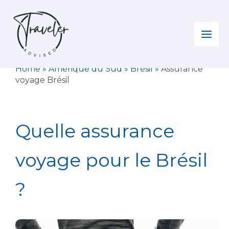
Aller
au
contenu
Home
»
Amérique du Sud
»
Brésil
»
Assurance
voyage Brésil
Quelle assurance
voyage pour le Brésil
?