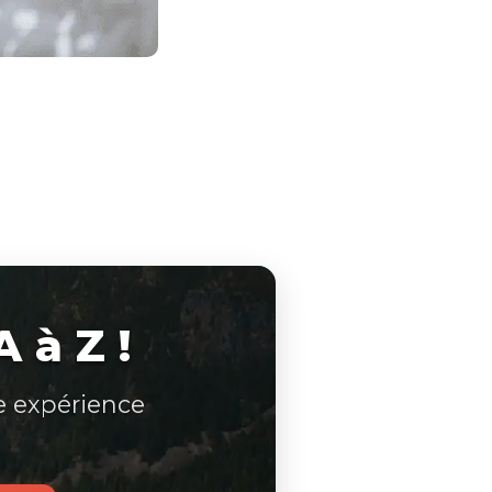
 à Z !
e expérience