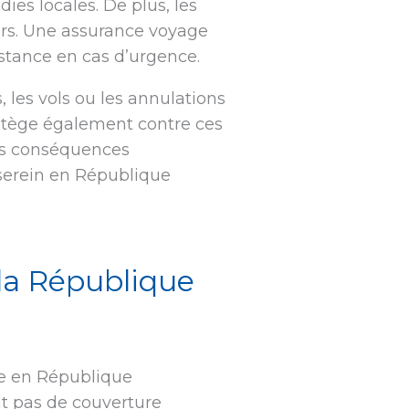
ies locales. De plus, les
rs. Une assurance voyage
sistance en cas d’urgence.
 les vols ou les annulations
otège également contre ces
les conséquences
serein en République
 la République
re en République
t pas de couverture