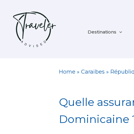
Aller
au
contenu
Destinations
Home
»
Caraïbes
»
Républi
Quelle assura
Dominicaine 