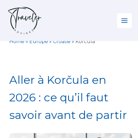
Aller
au
contenu
Home
»
Europe
»
Croatie
»
Korčula
Aller à Korčula en
2026 : ce qu’il faut
savoir avant de partir