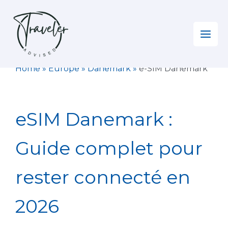
Aller
au
contenu
Home
»
Europe
»
Danemark
»
e-SIM Danemark
eSIM Danemark :
Guide complet pour
rester connecté en
2026