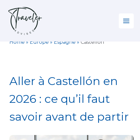
Aller
au
contenu
Home
»
Europe
»
Espagne
»
Castellón
Aller à Castellón en
2026 : ce qu’il faut
savoir avant de partir