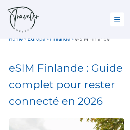
Aller
au
contenu
Home
»
Europe
»
Finlande
»
e-SIM Finlande
eSIM Finlande : Guide
complet pour rester
connecté en 2026