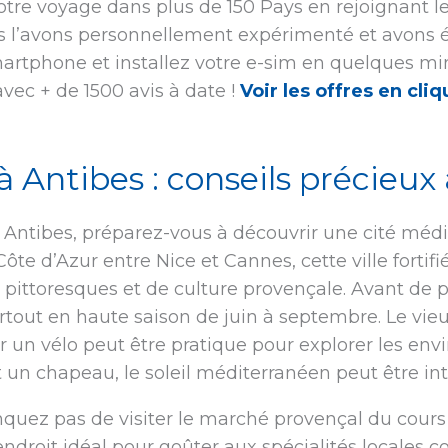
re voyage dans plus de 150 Pays en rejoignant les
us l’avons personnellement expérimenté et avons é
martphone et installez votre e-sim en quelques min
avec + de 1500 avis à date !
Voir les offres en cliq
à Antibes : conseils précieux
à Antibes, préparez-vous à découvrir une cité médi
Côte d’Azur entre Nice et Cannes, cette ville forti
 pittoresques et de culture provençale. Avant de pa
tout en haute saison de juin à septembre. Le vieu
r un vélo peut être pratique pour explorer les envi
t un chapeau, le soleil méditerranéen peut être i
nquez pas de visiter le marché provençal du cours
l’endroit idéal pour goûter aux spécialités locales