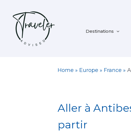
Aller
au
contenu
Destinations
Home
»
Europe
»
France
»
A
Aller à Antibe
partir