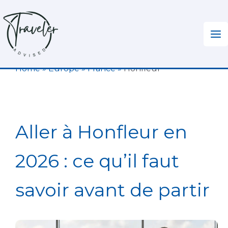
Aller
au
contenu
Home
»
Europe
»
France
»
Honfleur
Aller à Honfleur en
2026 : ce qu’il faut
savoir avant de partir