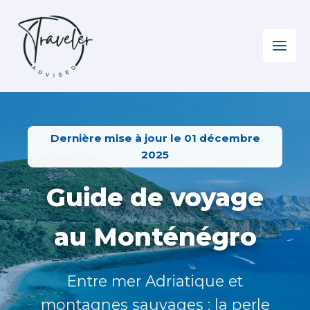
Aller
au
contenu
Home
»
Europe
»
Monténégro
Dernière mise à jour le 01 décembre
2025
Guide de voyage
au Monténégro
Entre mer Adriatique et
montagnes sauvages : la perle