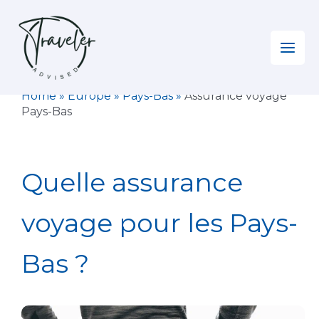
Aller
au
contenu
Home
»
Europe
»
Pays-Bas
»
Assurance voyage
Pays-Bas
Quelle assurance
voyage pour les Pays-
Bas ?