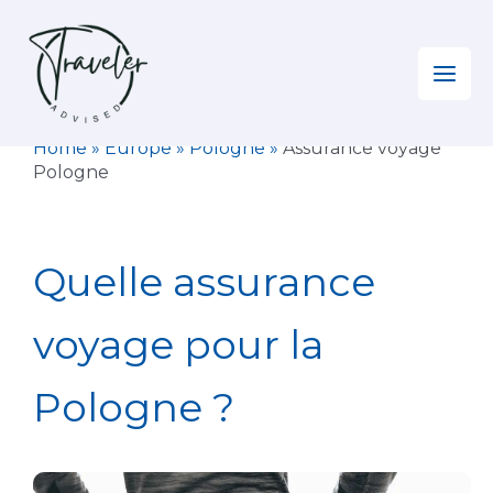
Aller
au
contenu
Home
»
Europe
»
Pologne
»
Assurance voyage
Pologne
Quelle assurance
voyage pour la
Pologne ?