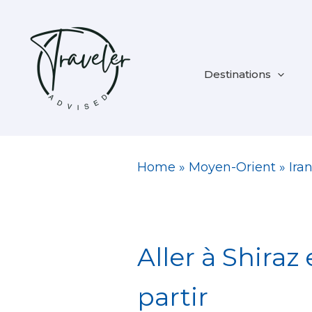
Aller
au
contenu
Destinations
Home
»
Moyen-Orient
»
Ira
Aller à Shiraz 
partir