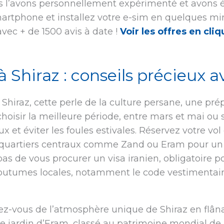
us l’avons personnellement expérimenté et avons é
martphone et installez votre e-sim en quelques min
avec + de 1500 avis à date !
Voir les offres en cliq
à Shiraz : conseils précieux a
 Shiraz, cette perle de la culture persane, une pr
oisir la meilleure période, entre mars et mai o
ux et éviter les foules estivales. Réservez votre v
es quartiers centraux comme Zand ou Eram pour un 
as de vous procurer un visa iranien, obligatoire pou
 coutumes locales, notamment le code vestimentair
ez-vous de l’atmosphère unique de Shiraz en flâna
e jardin d’Eram, classé au patrimoine mondial de