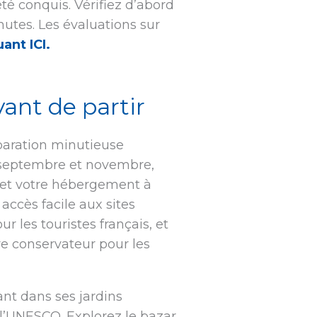
té conquis. Vérifiez d’abord
utes. Les évaluations sur
uant ICI.
vant de partir
éparation minutieuse
u septembre et novembre,
ol et votre hébergement à
accès facile aux sites
r les touristes français, et
e conservateur pour les
nt dans ses jardins
 l’UNESCO. Explorez le bazar