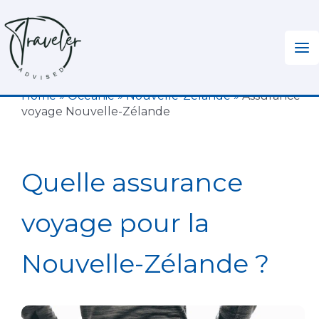
Aller
au
contenu
Home
»
Océanie
»
Nouvelle-Zélande
»
Assurance
voyage Nouvelle-Zélande
Quelle assurance
voyage pour la
Nouvelle-Zélande ?