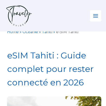
Aller
au
contenu
Home
»
Océanie
»
Tahiti
»
e-SIM Tahiti
eSIM Tahiti : Guide
complet pour rester
connecté en 2026