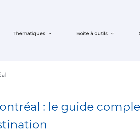
Thématiques
Boite à outils
éal
ntréal : le guide comple
stination