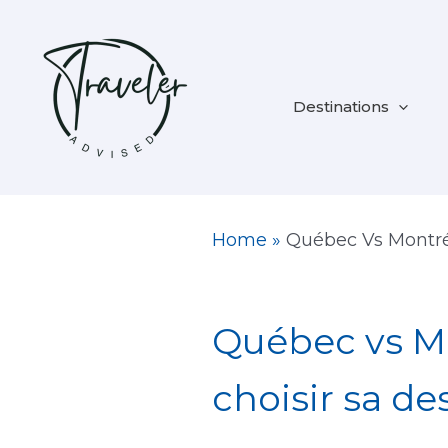
Aller
au
contenu
Destinations
Home
»
Québec Vs Montr
Québec vs Mo
choisir sa de