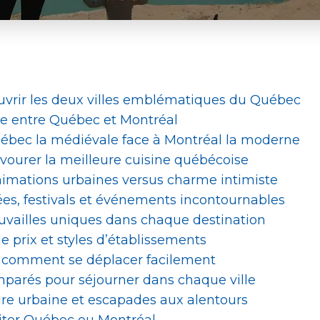
uvrir les deux villes emblématiques du Québec
ce entre Québec et Montréal
uébec la médiévale face à Montréal la moderne
avourer la meilleure cuisine québécoise
animations urbaines versus charme intimiste
sées, festivals et événements incontournables
ouvailles uniques dans chaque destination
prix et styles d’établissements
é : comment se déplacer facilement
parés pour séjourner dans chaque ville
ature urbaine et escapades aux alentours
siter Québec ou Montréal