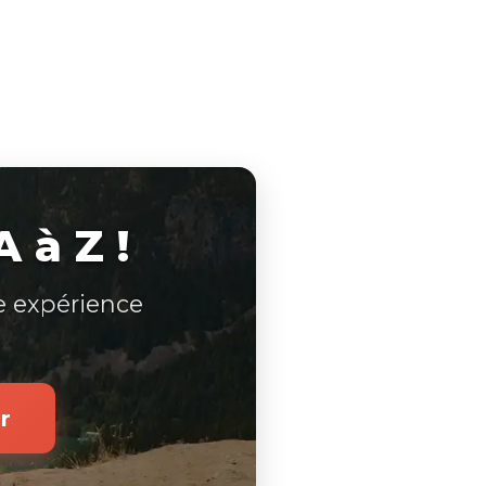
 à Z !
e expérience
r