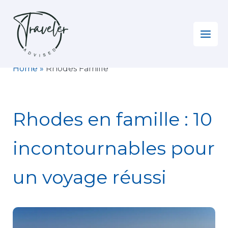
Aller
au
contenu
Home
»
Rhodes Famille
Rhodes en famille : 10
incontournables pour
un voyage réussi