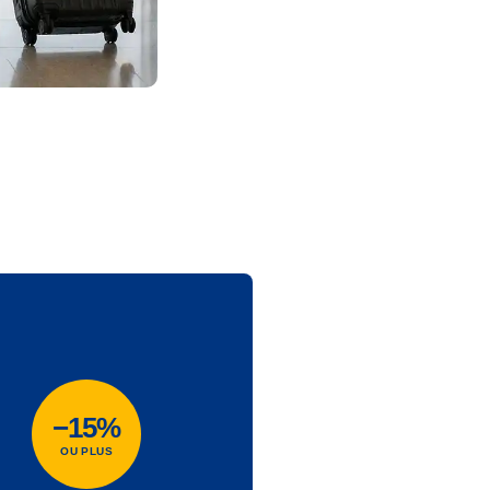
−15%
OU PLUS