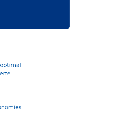
r optimal
erte
conomies