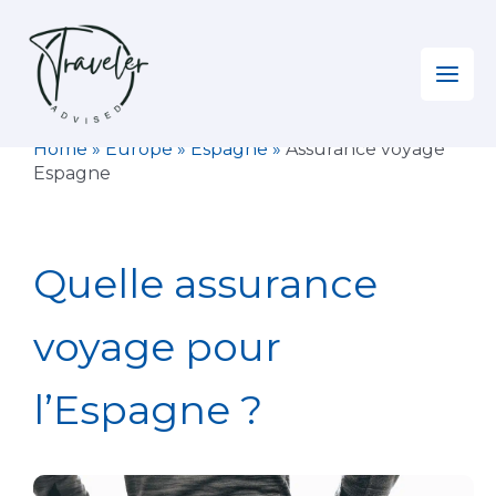
Aller
au
contenu
Home
»
Europe
»
Espagne
»
Assurance voyage
Espagne
Quelle assurance
voyage pour
l’Espagne ?