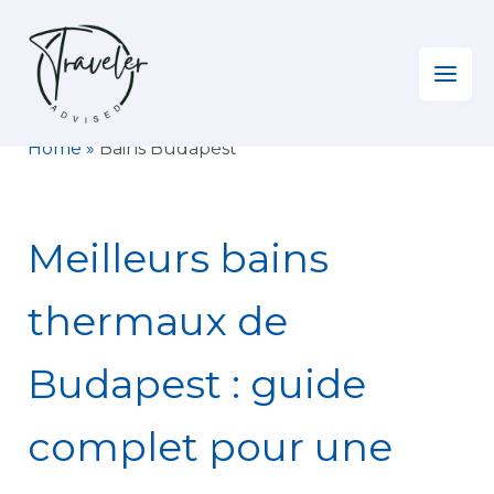
Aller
au
contenu
Home
»
Bains Budapest
Meilleurs bains
thermaux de
Budapest : guide
complet pour une