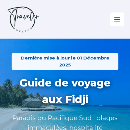
Aller
au
contenu
Home
»
Océanie
»
Fidji
Dernière mise à jour le 01 Décembre
2025
Guide de voyage
aux Fidji
Paradis du Pacifique Sud : plages
immaculées, hospitalité