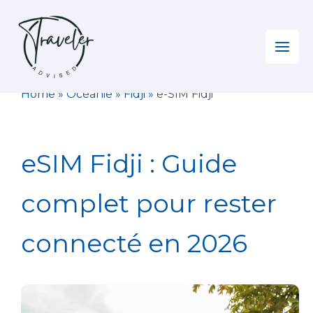
Aller
au
contenu
Home
»
Océanie
»
Fidji
»
e-SIM Fidji
eSIM Fidji : Guide
complet pour rester
connecté en 2026